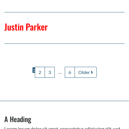
Justin Parker
1
…
2
3
6
Older
A Heading
Lorem ipsum dolor sit amet, consectetur adipiscing elit, sed