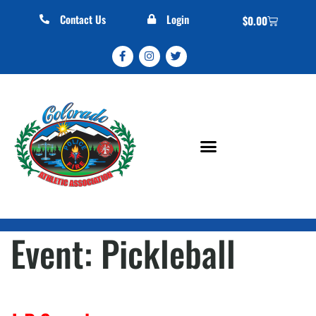
Contact Us
Login
$
0.00
Event:
Pickleball