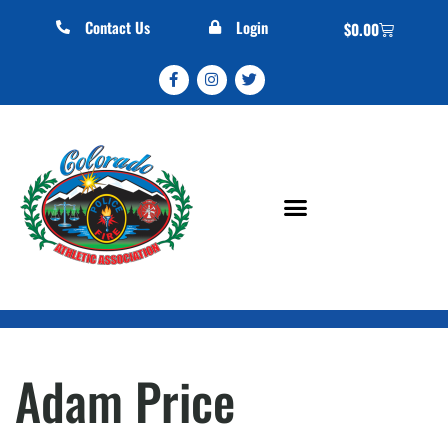
Contact Us
Login
$
0.00
Adam Price