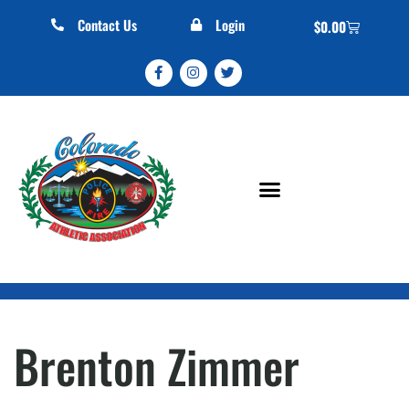
Contact Us
Login
$
0.00
Brenton Zimmer