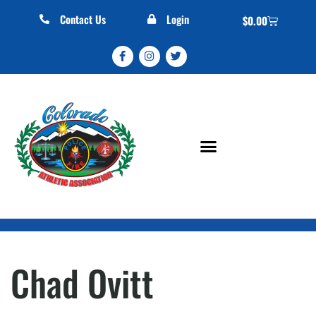
Contact Us
Login
$
0.00
Chad Ovitt