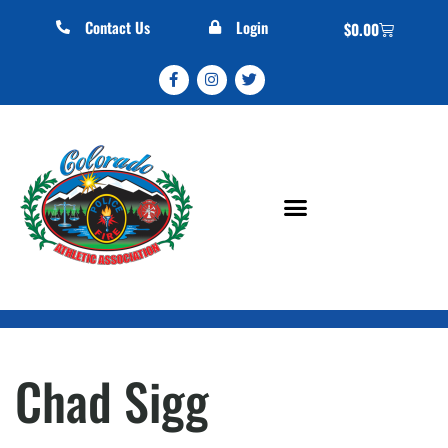
Contact Us
Login
$
0.00
Chad Sigg