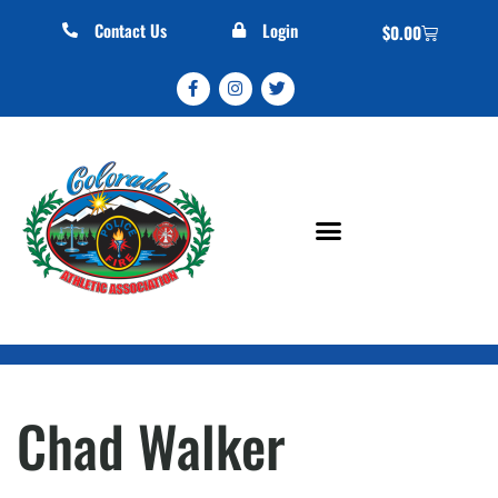
Contact Us
Login
$
0.00
Chad Walker