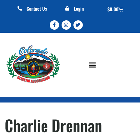
Contact Us
Login
$
0.00
Charlie Drennan