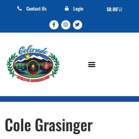
Contact Us
Login
$
0.00
Cole Grasinger