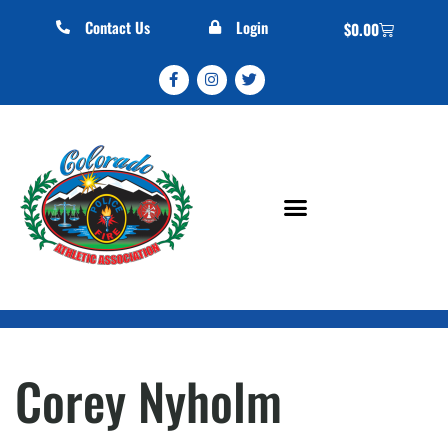
Contact Us
Login
$
0.00
Corey Nyholm