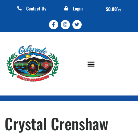
Contact Us
Login
$
0.00
Crystal Crenshaw