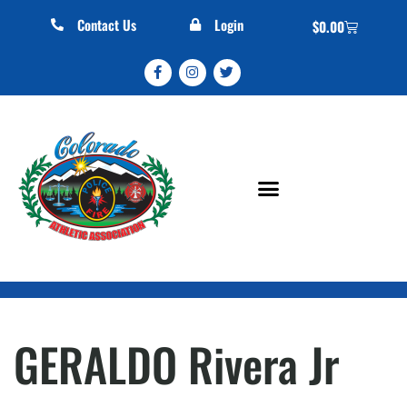
Contact Us
Login
$
0.00
GERALDO Rivera Jr