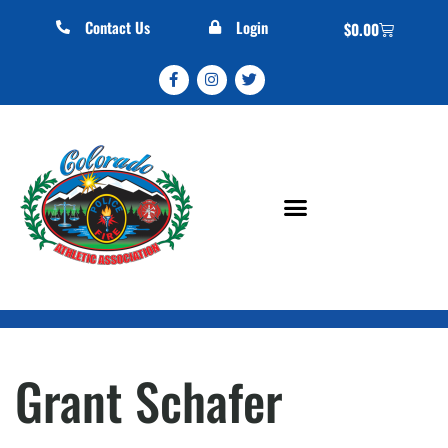
Contact Us
Login
$
0.00
Grant Schafer