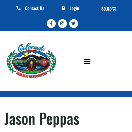
Contact Us
Login
$
0.00
Jason Peppas