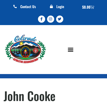
Contact Us
Login
$
0.00
John Cooke