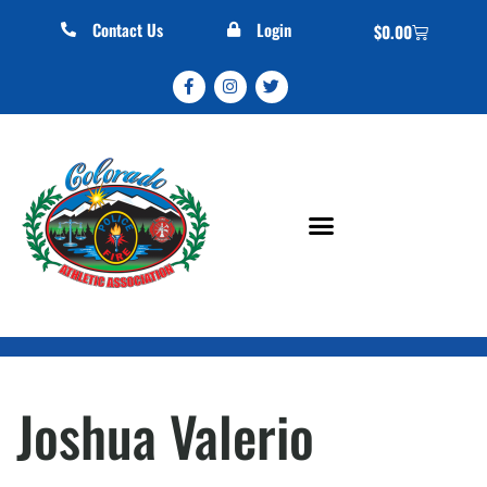
Contact Us
Login
$
0.00
Joshua Valerio