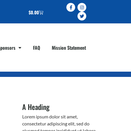
$
0.00
Sponsors
FAQ
Mission Statement
A Heading
Lorem ipsum dolor sit amet,
consectetur adipiscing elit, sed do
eiusmod tempor incididunt ut labore