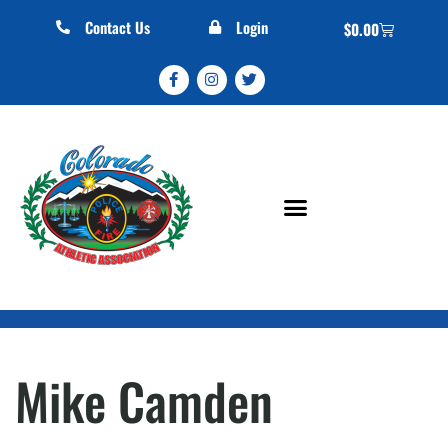
Contact Us
Login
$
0.00
Mike Camden