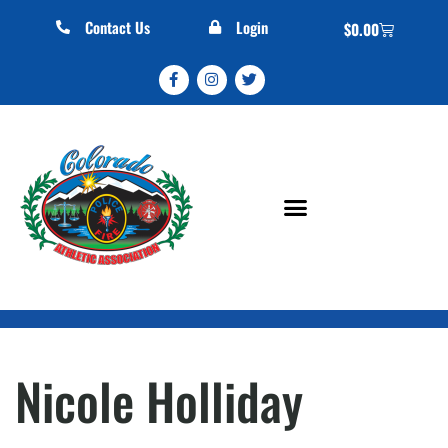
Contact Us
Login
$
0.00
Nicole Holliday