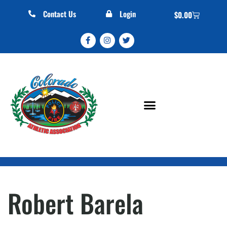
Contact Us
Login
$
0.00
Robert Barela