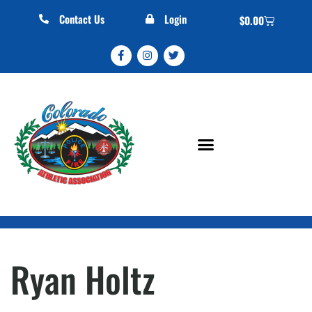
Contact Us
Login
$
0.00
Ryan Holtz