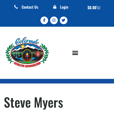
Contact Us
Login
$
0.00
Steve Myers