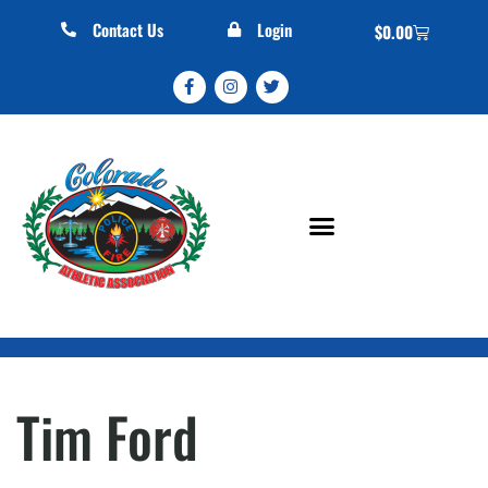
Contact Us
Login
$
0.00
Tim Ford