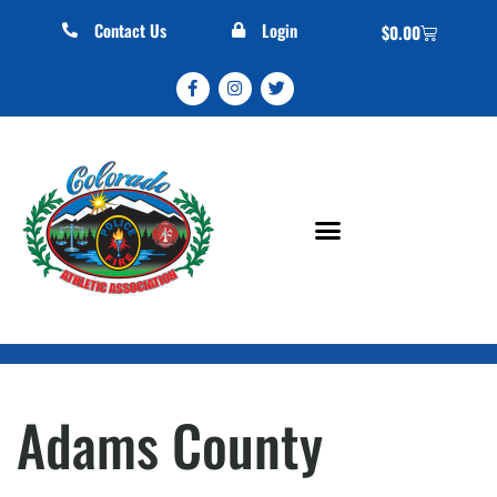
Contact Us
Login
$
0.00
Adams County