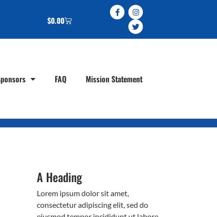
$
0.00
Sponsors
FAQ
Mission Statement
A Heading
Lorem ipsum dolor sit amet,
consectetur adipiscing elit, sed do
eiusmod tempor incididunt ut labore