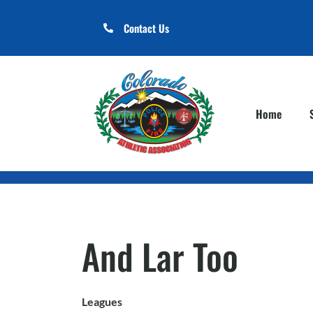
Contact Us
Home
And Lar Too
Leagues