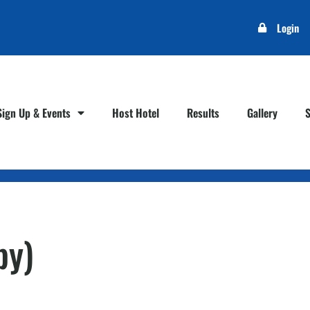
Login
Sign Up & Events
Host Hotel
Results
Gallery
py)