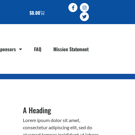
$
0.00
Sponsors
FAQ
Mission Statement
A Heading
Lorem ipsum dolor sit amet,
consectetur adipiscing elit, sed do
eiusmod tempor incididunt ut labore