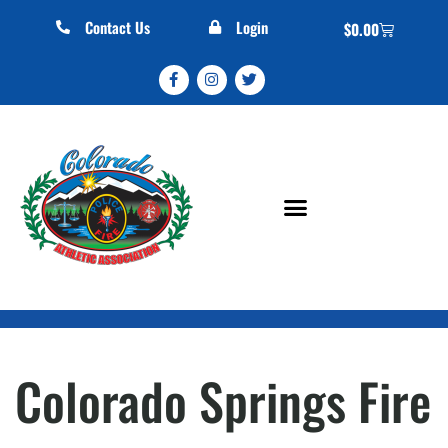
Contact Us
Login
$
0.00
Colorado Springs Fire