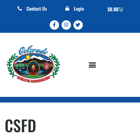
Contact Us
Login
$
0.00
CSFD