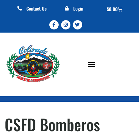
Contact Us
Login
$
0.00
CSFD Bomberos