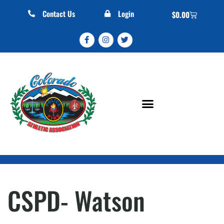
Contact Us
Login
$
0.00
CSPD- Watson