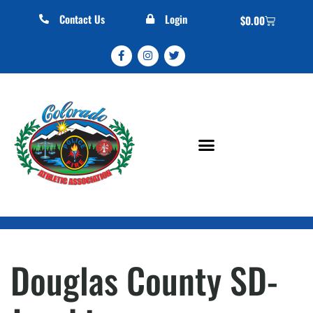
Contact Us
Login
$
0.00
Douglas County SD-