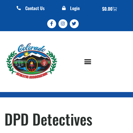
Contact Us
Login
$
0.00
DPD Detectives