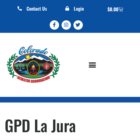
Contact Us
Login
$
0.00
GPD La Jura