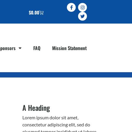
$
0.00
Sponsors
FAQ
Mission Statement
A Heading
Lorem ipsum dolor sit amet,
consectetur adipiscing elit, sed do
eiusmod tempor incididunt ut labore