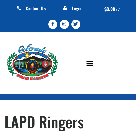
Contact Us
Login
$
0.00
LAPD Ringers