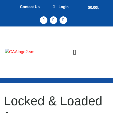
Contact Us
Login
$
0.00
Sign Up & Events
Mission Statement
Locked & Loaded