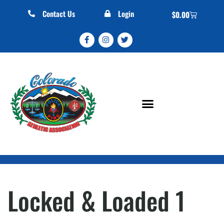
Contact Us
Login
$
0.00
Locked & Loaded 1