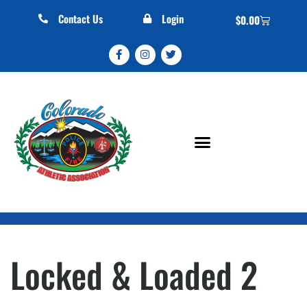
Contact Us
Login
$
0.00
Locked & Loaded 2