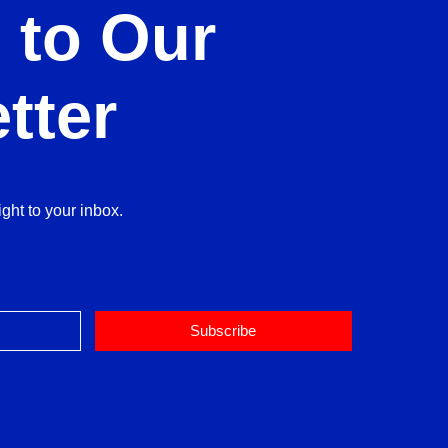
 to Our
tter
ght to your inbox.
Subscribe