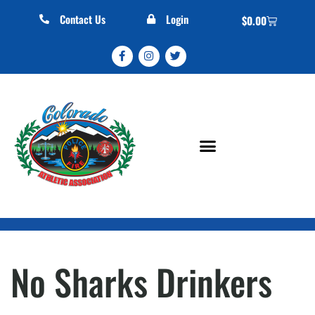
Contact Us
Login
$
0.00
No Sharks Drinkers