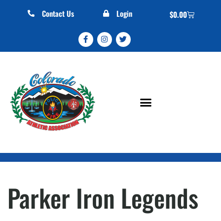
Contact Us
Login
$
0.00
Parker Iron Legends