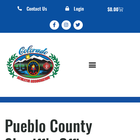
Contact Us
Login
$
0.00
Pueblo County