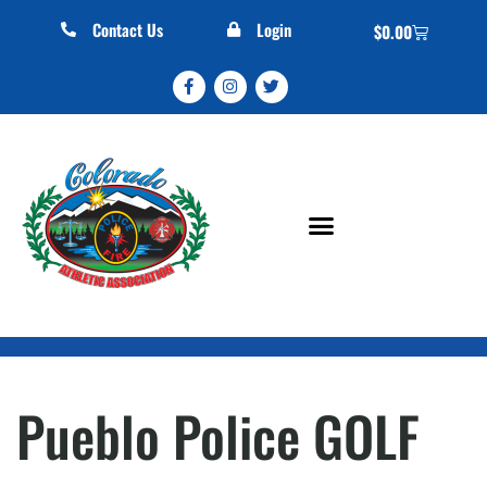
Contact Us
Login
$
0.00
Pueblo Police GOLF