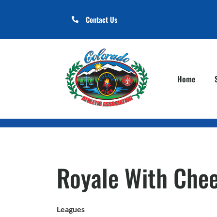
Contact Us
Home
Royale With Che
Leagues