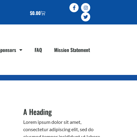
$
0.00
Sponsors
FAQ
Mission Statement
A Heading
Lorem ipsum dolor sit amet,
consectetur adipiscing elit, sed do
eiusmod tempor incididunt ut labore