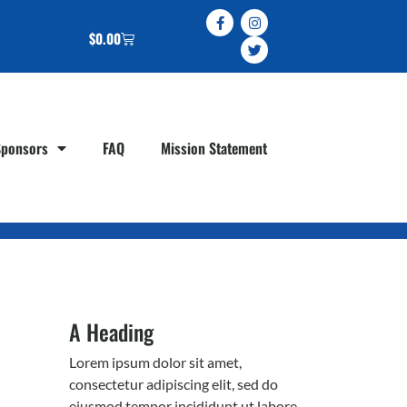
$
0.00
Sponsors
FAQ
Mission Statement
A Heading
Lorem ipsum dolor sit amet,
consectetur adipiscing elit, sed do
eiusmod tempor incididunt ut labore