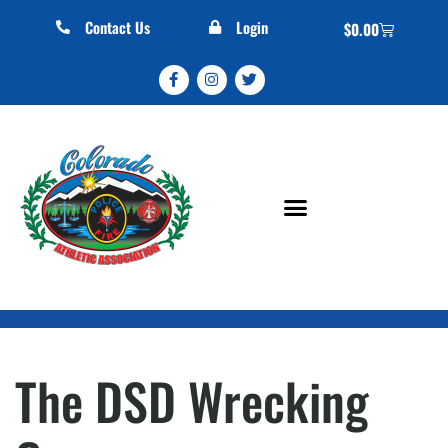
Contact Us
Login
$
0.00
The DSD Wrecking