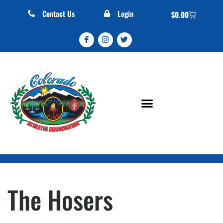
Contact Us
Login
$
0.00
The Hosers