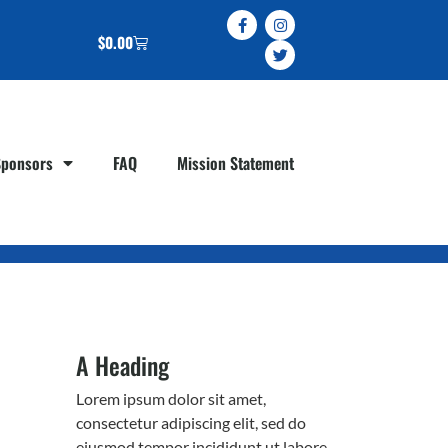
$
0.00
Sponsors
FAQ
Mission Statement
A Heading
Lorem ipsum dolor sit amet,
consectetur adipiscing elit, sed do
eiusmod tempor incididunt ut labore