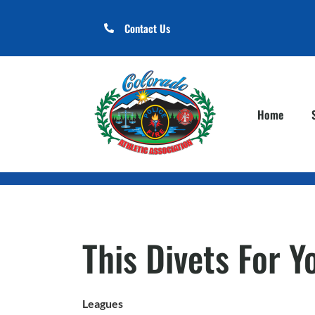
Contact Us
Home
This Divets For Y
Leagues