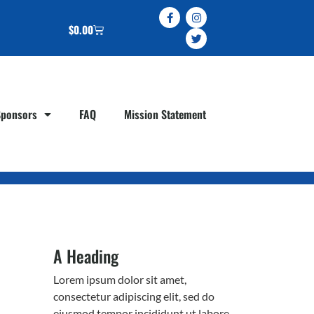
$
0.00
Sponsors
FAQ
Mission Statement
A Heading
Lorem ipsum dolor sit amet,
consectetur adipiscing elit, sed do
eiusmod tempor incididunt ut labore