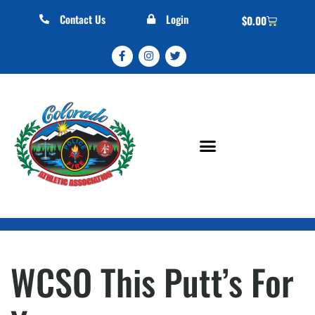
Contact Us
Login
$
0.00
WCSO This Putt’s For