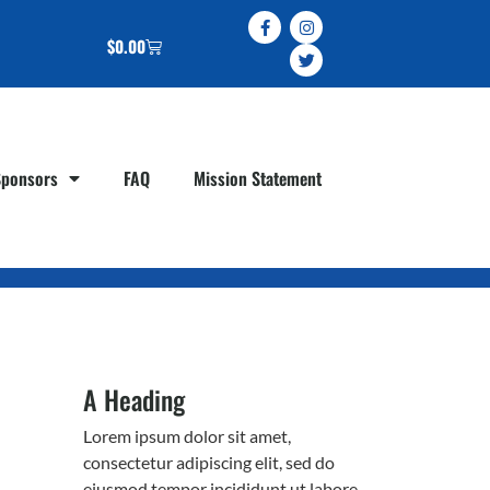
$
0.00
Sponsors
FAQ
Mission Statement
A Heading
Lorem ipsum dolor sit amet,
consectetur adipiscing elit, sed do
eiusmod tempor incididunt ut labore